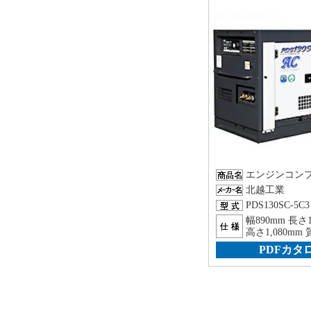
エンジンコン
北越工業
PDS130SC-5C3
幅890mm 長さ1
高さ1,080mm 
PDFカタ