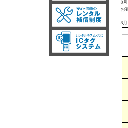
8
お
8月