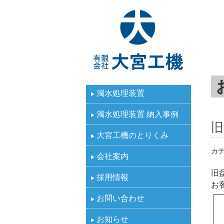
有限
濁水処理装置
濁水処理装置 納入事例
旧
大宮工機のとりくみ
カテ
会社案内
旧
採用情報
お
お問い合わせ
お知らせ