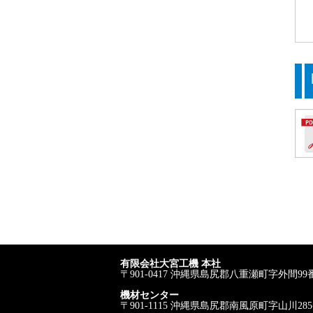
有限会社大宮工機 本社
〒901-0417 沖縄県島尻郡八重瀬町字外間99
機材センター
〒901-1115 沖縄県島尻郡南風原町字山川28