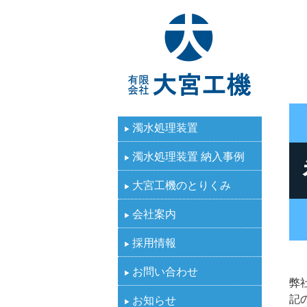
有限
濁水処理装置
濁水処理装置 納入事例
大宮工機のとりくみ
会社案内
採用情報
お問い合わせ
弊
記
お知らせ