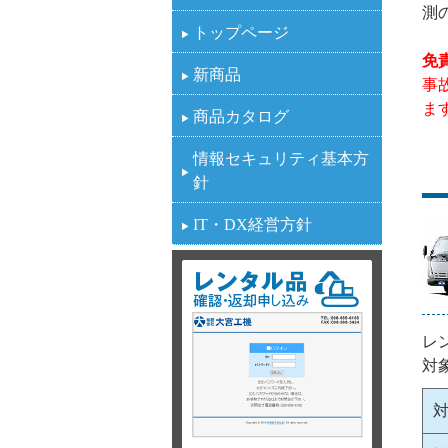
測
トップページ
免
新商品
事
ま
商品カタログ
情報セキュリティ基本方
針
IT・DX経営方針
レ
対