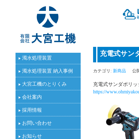
有限会社大宮工機
充電式サン
濁水処理装置
濁水処理装置 納入事例
カテゴリ:
新商品
公開
大宮工機のとりくみ
充電式サンダポリッ
https://www.ohmiyakouk
会社案内
採用情報
お問い合わせ
お知らせ