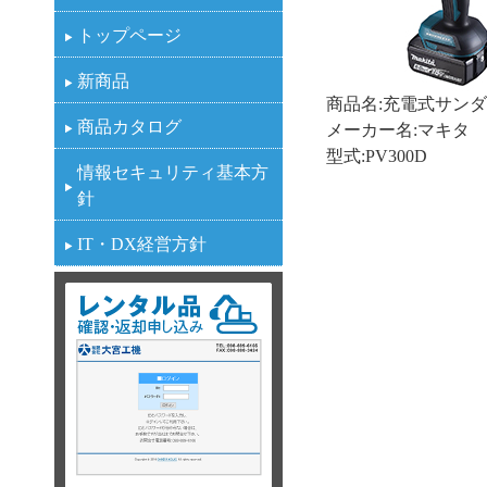
トップページ
新商品
商品名:充電式サン
商品カタログ
メーカー名:マキタ
型式:PV300D
情報セキュリティ基本方
針
IT・DX経営方針