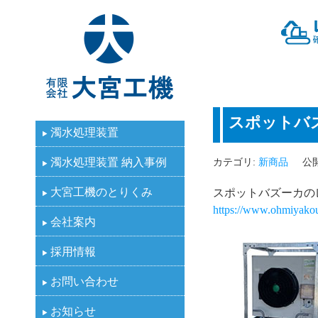
有限会社大宮工機
スポットバ
濁水処理装置
濁水処理装置 納入事例
カテゴリ:
新商品
公開
大宮工機のとりくみ
スポットバズーカの
https://www.ohmiyakou
会社案内
採用情報
お問い合わせ
お知らせ