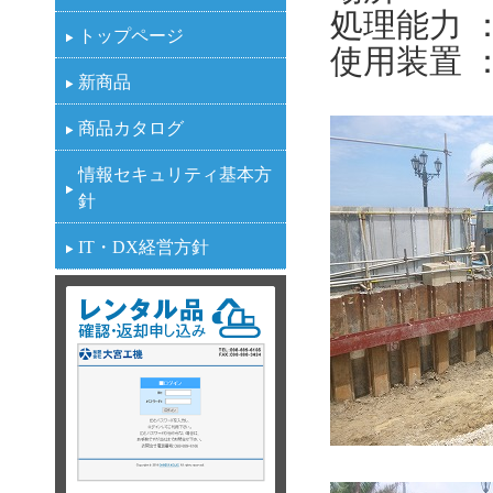
処理能力 ： 
トップページ
使用装置 ： 
新商品
商品カタログ
情報セキュリティ基本方
針
IT・DX経営方針