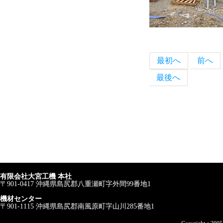
最初へ
前へ
最後へ
有限会社大宮工機 本社
〒901-0417 沖縄県島尻郡八重瀬町字外間99番地1
機材センター
〒901-1115 沖縄県島尻郡南風原町字山川285番地1