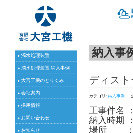
有限会社大宮工機
納入事
濁水処理装置
濁水処理装置 納入事例
ディスト
大宮工機のとりくみ
会社案内
カテゴリ:
納入事例
採用情報
工事件名 
お問い合わせ
納入時期 ：
場所 ：
お知らせ