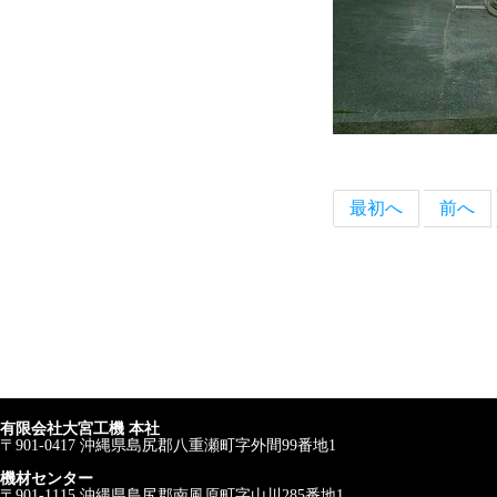
最初へ
前へ
有限会社大宮工機 本社
〒901-0417 沖縄県島尻郡八重瀬町字外間99番地1
機材センター
〒901-1115 沖縄県島尻郡南風原町字山川285番地1