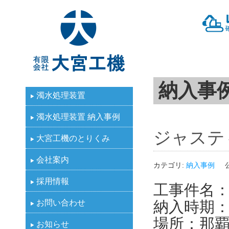
有限会社大宮工機
納入事
濁水処理装置
濁水処理装置 納入事例
ジャステ
大宮工機のとりくみ
会社案内
カテゴリ:
納入事例
採用情報
工事件名
お問い合わせ
納入時期：2
場所：那
お知らせ