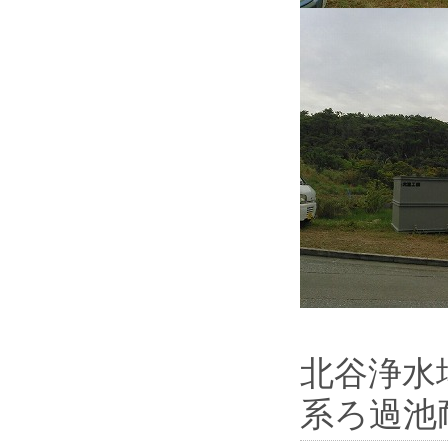
北谷浄水
系ろ過池