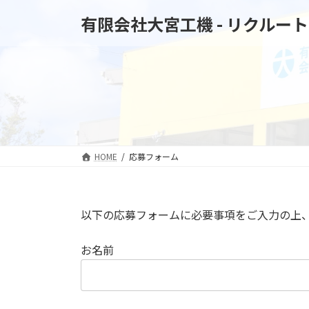
コ
ナ
有限会社大宮工機 - リクルート
ン
ビ
テ
ゲ
ン
ー
ツ
シ
へ
ョ
ス
ン
キ
に
ッ
移
プ
動
HOME
応募フォーム
以下の応募フォームに必要事項をご入力の上
お名前